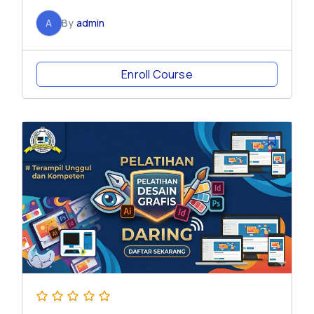
A
By
admin
Enroll Course