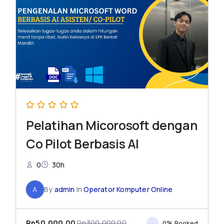
Pelatihan Micorosoft dengan
Co Pilot Berbasis AI
0
30h
A
By
admin
In
Operator Komputer Online
Rp50,000.00
Rp300,000.00
0% Booked