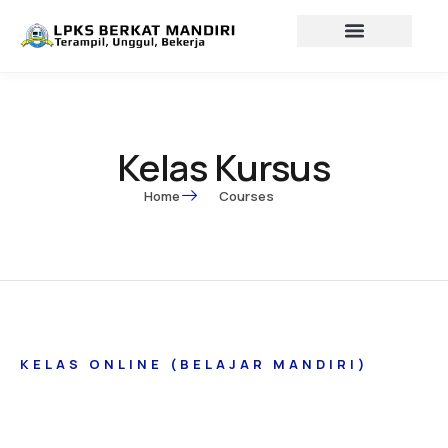
Lewati
ke
konten
Profil lembaga
Lowongan Kerja
Kelas Kursus
Home
Courses
KELAS ONLINE (BELAJAR MANDIRI)