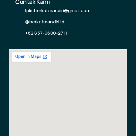
Contak Kami
Informasi Jenis Sertifikat:
lpksberkatmandiri@gmail.com
Jenis Sertifikat:
@berkatmandiri.id
+62 857-9600-2711
Sertifikat Penyelesaian, diterbitkan jika peserta
min.80% kehadiran dari keseluruhan sesi dan
memiliki min.60% nilai post-test
Sertifikat Penyelesaian berpredikat “Sangat
Memuaskan”, diterbitkan jika peserta min.80%
kehadiran dari keseluruhan sesi, memiliki
min.60% nilai post-test dan min.80% nilai unjuk
keterampilan.
Layanan Call Center:
www.berkatmandiri.id