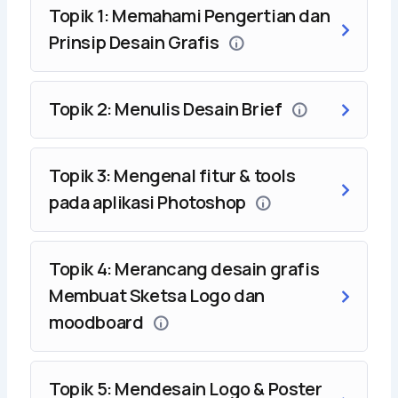
Topik 1: Memahami Pengertian dan
Urutan Pembelajaran
Prinsip Desain Grafis
Sesi 1: Menerapkan prinsip-prinsip desain grafis.
Topik 2: Menulis Desain Brief
Sesi 2: Menyusun desian brief
Sesi 3: Mengoperasikan aplikasi desian grafis
Topik 3: Mengenal fitur & tools
photoshop
pada aplikasi Photoshop
Sesi 4: Membuat rancangan desain grafis
Topik 4: Merancang desain grafis
Sesi 5: Menciptakan karya desain grafis berupa logo
Membuat Sketsa Logo dan
dan poster
moodboard
Moda Pelatihan
Topik 5: Mendesain Logo & Poster