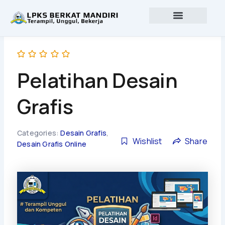
Lewati
ke
konten
Profil lembaga
Lowongan Kerja
Pelatihan Desain
Grafis
Categories:
Desain Grafis
,
Wishlist
Share
Desain Grafis Online