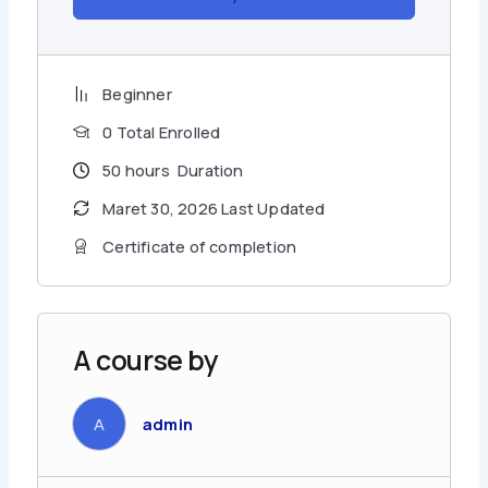
Desain logo dan
grafis berupa
karya desain
poster
logo dan poster.
logo dan
poster
perusahaan.
Beginner
0 Total Enrolled
50
hours
Duration
Metode Evaluasi yang terdapat pada pelatihan:
Maret 30, 2026 Last Updated
Certificate of completion
1. Pre-Test
2. Formative Test
A course by
3. Tugas Praktik Mandiri
4. Post-Test
A
admin
5. Unjuk Keterampilan