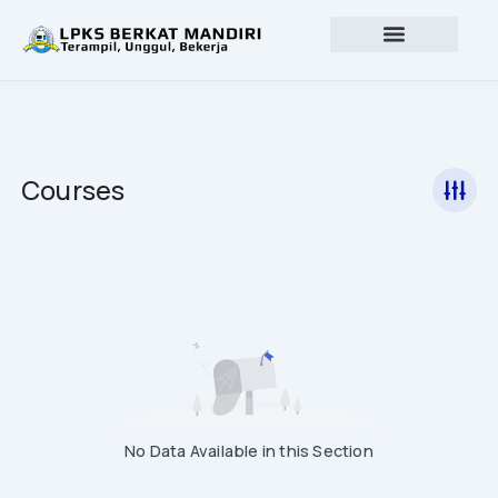
Lewati
ke
konten
Profil lembaga
Lowongan Kerja
Courses
No Data Available in this Section