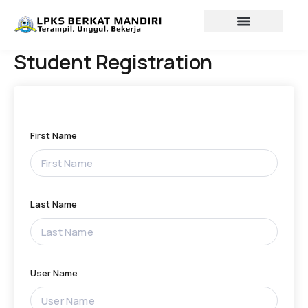
Lewati
ke
konten
Profil lembaga
Lowongan Kerja
Student Registration
First Name
Last Name
User Name