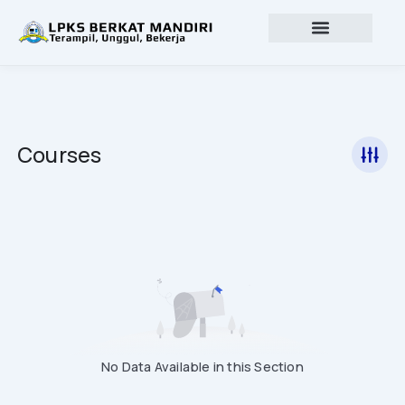
Lewati
ke
konten
Profil lembaga
Lowongan Kerja
Courses
No Data Available in this Section